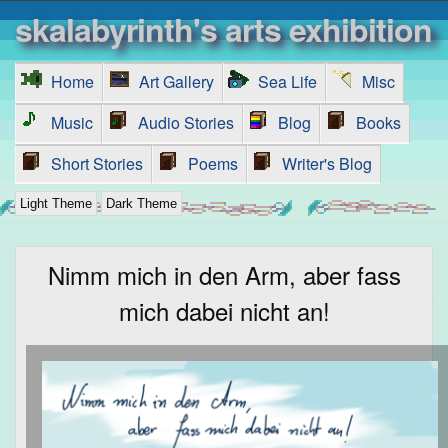
skalabyrinth's arts exhibition
Home
Art Gallery
Sea Life
Misc
Music
Audio Stories
Blog
Books
Short Stories
Poems
Writer's Blog
Light Theme
Dark Theme
Nimm mich in den Arm, aber fass
mich dabei nicht an!