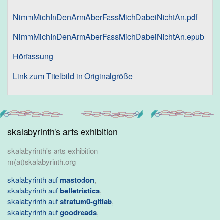
NimmMichInDenArmAberFassMichDabeiNichtAn.pdf
NimmMichInDenArmAberFassMichDabeiNichtAn.epub
Hörfassung
Link zum Titelbild in Originalgröße
skalabyrinth's arts exhibition
skalabyrinth's arts exhibition
m(at)skalabyrinth.org
skalabyrinth auf
mastodon
,
skalabyrinth auf
belletristica
,
skalabyrinth auf
stratum0-gitlab
,
skalabyrinth auf
goodreads
,