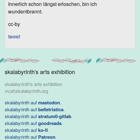
Innerlich schon längst erloschen, bin ich
wundentbrannt.
cc-by
tweet
skalabyrinth's arts exhibition
skalabyrinth's arts exhibition
m(at)skalabyrinth.org
skalabyrinth auf
mastodon
,
skalabyrinth auf
belletristica
,
skalabyrinth auf
stratum0-gitlab
,
skalabyrinth auf
goodreads
,
skalabyrinth auf
ko-fi
.
skalabyrinth auf
Patreon
.