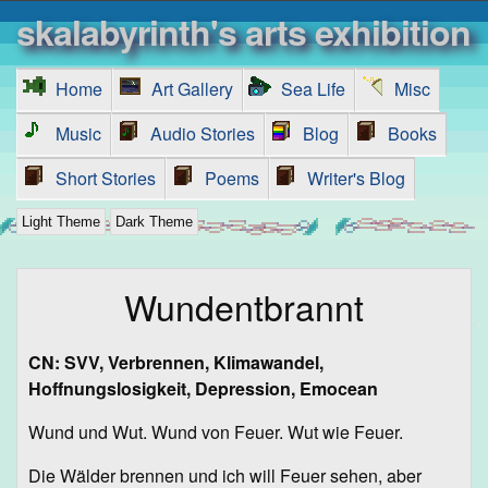
skalabyrinth's arts exhibition
Home
Art Gallery
Sea Life
Misc
Music
Audio Stories
Blog
Books
Short Stories
Poems
Writer's Blog
Light Theme
Dark Theme
Wundentbrannt
CN: SVV, Verbrennen, Klimawandel,
Hoffnungslosigkeit, Depression, Emocean
Wund und Wut. Wund von Feuer. Wut wie Feuer.
Die Wälder brennen und ich will Feuer sehen, aber