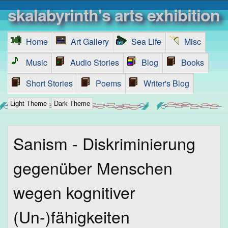
skalabyrinth's arts exhibition
Home
Art Gallery
Sea Life
Misc
Music
Audio Stories
Blog
Books
Short Stories
Poems
Writer's Blog
Light Theme
Dark Theme
Sanism - Diskriminierung
gegenüber Menschen
wegen kognitiver
(Un-)fähigkeiten