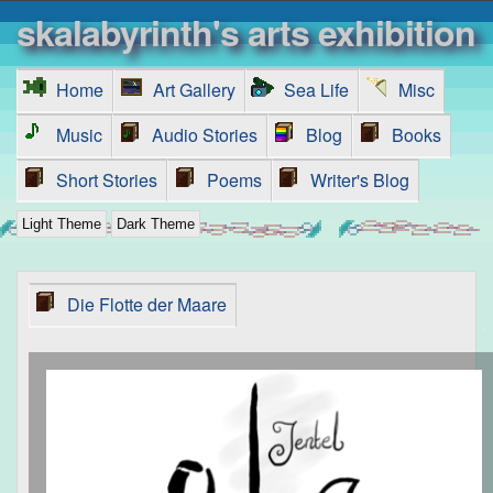
skalabyrinth's arts exhibition
Home
Art Gallery
Sea Life
Misc
Music
Audio Stories
Blog
Books
Short Stories
Poems
Writer's Blog
Light Theme
Dark Theme
Die Flotte der Maare